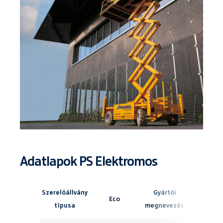
Adatlapok PS Elektromos
Szerelőállvány
Gyártói
Maximá
Eco
típusa
megnevezés
munkamag