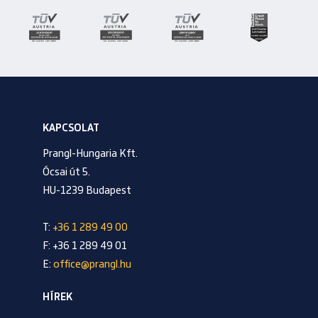
KAPCSOLAT
Prangl-Hungaria Kft.
Ócsai út 5.
HU-1239 Budapest
T:
+36 1 289 49 00
F: +36 1 289 49 01
E:
office@prangl.hu
HÍREK