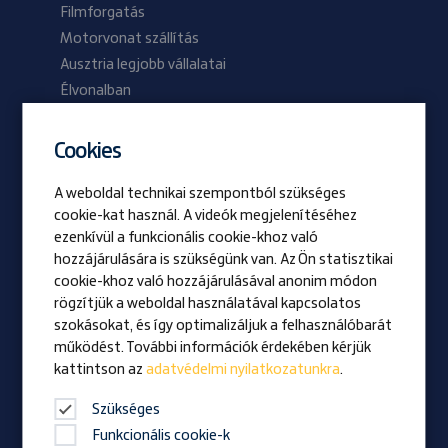
Filmforgatás
Motorvonat szállítás
Ausztria legjobb vállalatai
Élvonalban
2024/01 lapszám
2023/02 lapszám
Cookies
A weboldal technikai szempontból szükséges
Be Prangl
cookie-kat használ. A videók megjelenítéséhez
Nyitott pozíciók
ezenkívül a funkcionális cookie-khoz való
hozzájárulására is szükségünk van. Az Ön statisztikai
cookie-khoz való hozzájárulásával anonim módon
Vizio
rögzítjük a weboldal használatával kapcsolatos
Kitüntetés
szokásokat, és így optimalizáljuk a felhasználóbarát
Családi vállalkozás
működést. További információk érdekében kérjük
kattintson az
adatvédelmi nyilatkozatunkra
.
Hírek
Vállalati magazin
Szükséges
Funkcionális cookie-k