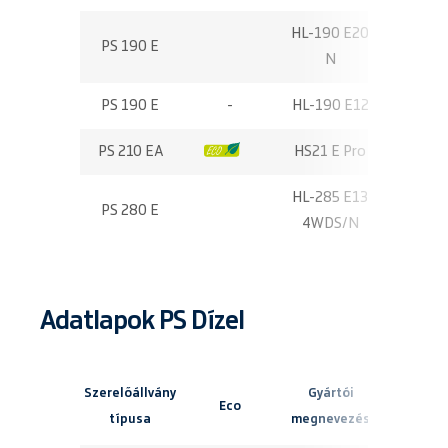
HL-190 E20
PS 190 E
18,60
N
PS 190 E
-
HL-190 E12
18,80
PS 210 EA
-
HS21 E Pro
21,20
HL-285 E13
PS 280 E
28,20
4WDS/N
Adatlapok PS Dízel
Szerelőállvány
Gyártói
Maximá
Eco
típusa
megnevezés
munkamag