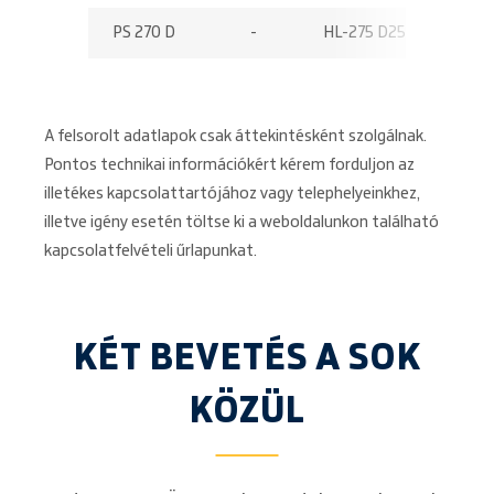
PS 270 D
-
HL-275 D25
27,50
A felsorolt adatlapok csak áttekintésként szolgálnak.
Pontos technikai információkért kérem forduljon az
illetékes kapcsolattartójához vagy telephelyeinkhez,
illetve igény esetén töltse ki a weboldalunkon található
kapcsolatfelvételi űrlapunkat.
KÉT BEVETÉS A SOK
KÖZÜL