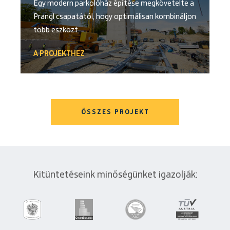
Egy modern parkolóház építése megkövetelte a
Prangl csapatától, hogy optimálisan kombináljon
több eszközt.
A PROJEKTHEZ
ÖSSZES PROJEKT
Kitüntetéseink minőségünket igazolják: