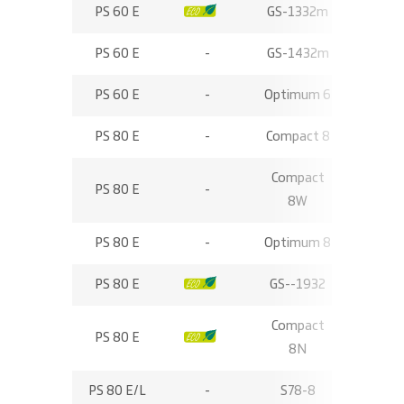
PS 60 E
-
GS-1332m
5,89
PS 60 E
-
GS-1432m
6,30
PS 60 E
-
Optimum 6
6,35
PS 80 E
-
Compact 8
8,20
Compact
PS 80 E
-
8,25
8W
PS 80 E
-
Optimum 8
7,80
PS 80 E
-
GS--1932
7,85
Compact
PS 80 E
-
8,00
8N
PS 80 E/L
-
S78-8
7,80