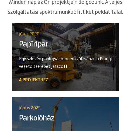
Minden nap az Ön projektjein dolgozunk. A teljes
szolgáltatási spektrumunkból itt két példát talál.
július 2020
Papíripar
Egy szlovén papírgyár modernizálásában a Prangl
vezető szerepet játszott.
A PROJEKTHEZ
június 2025
Parkolóház