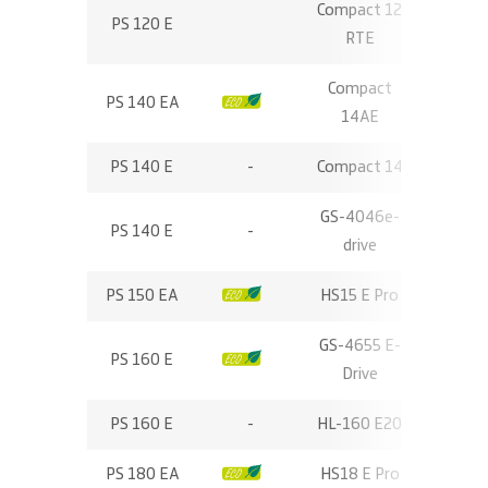
Compact 12
PS 120 E
12,15
RTE
Compact
PS 140 EA
-
13,75
14AE
PS 140 E
-
Compact 14
13,94
GS-4046e-
PS 140 E
-
13,94
drive
PS 150 EA
-
HS15 E Pro
15,00
GS-4655 E-
PS 160 E
-
15,95
Drive
PS 160 E
-
HL-160 E20
15,70
PS 180 EA
-
HS18 E Pro
18,00