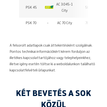
AC 3.045-1
PSK 45
ECO
50 t
City
PSK 70
-
AC 70 City
70 t
A felsorolt adatlapok csak áttekintésként szolgálnak.
Pontos technikai információkért kérem forduljon az
illetékes kapcsolattartójához vagy telephelyeinkhez,
illetve igény esetén töltse ki a weboldalunkon található
kapcsolatfelvételi űrlapunkat.
KÉT BEVETÉS A SOK
KÖZÜL