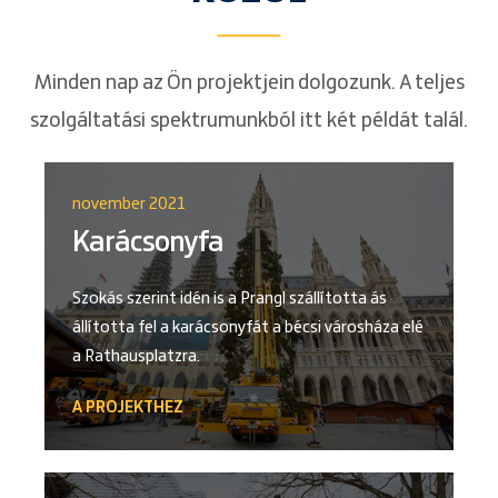
Minden nap az Ön projektjein dolgozunk. A teljes
szolgáltatási spektrumunkból itt két példát talál.
november 2021
Karácsonyfa
Szokás szerint idén is a Prangl szállította ás
állította fel a karácsonyfát a bécsi városháza elé
a Rathausplatzra.
A PROJEKTHEZ