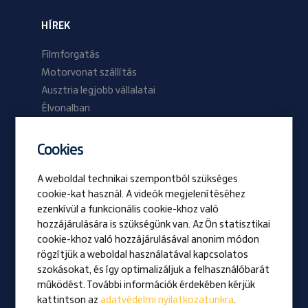
HÍREK
Filmforgatás
Motorvonat szállítás
Ausztria legjobb vállalatai
Élvonalban
2024/01 lapszám
2023/02 lapszám
Cookies
A weboldal technikai szempontból szükséges
Be Prangl
cookie-kat használ. A videók megjelenítéséhez
Nyitott pozíciók
ezenkívül a funkcionális cookie-khoz való
hozzájárulására is szükségünk van. Az Ön statisztikai
cookie-khoz való hozzájárulásával anonim módon
Vizio
rögzítjük a weboldal használatával kapcsolatos
Kitüntetés
szokásokat, és így optimalizáljuk a felhasználóbarát
Családi vállalkozás
működést. További információk érdekében kérjük
kattintson az
adatvédelmi nyilatkozatunkra
.
Hírek