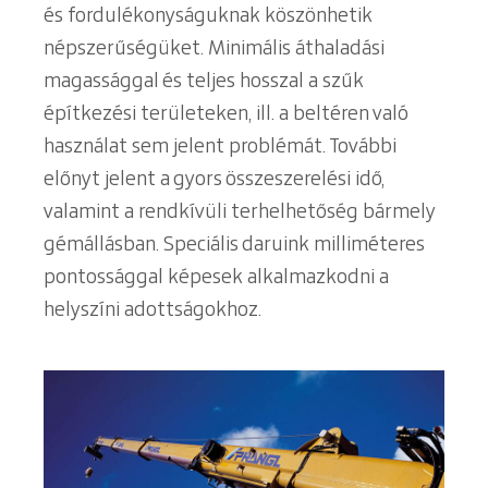
és fordulékonyságuknak köszönhetik
népszerűségüket. Minimális áthaladási
magassággal és teljes hosszal a szűk
építkezési területeken, ill. a beltéren való
használat sem jelent problémát. További
előnyt jelent a gyors összeszerelési idő,
valamint a rendkívüli terhelhetőség bármely
gémállásban. Speciális daruink milliméteres
pontossággal képesek alkalmazkodni a
helyszíni adottságokhoz.