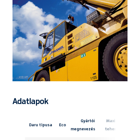
Adatlapok
Gyártói
Maximális
Daru típusa
Eco
megnevezés
teherbírás