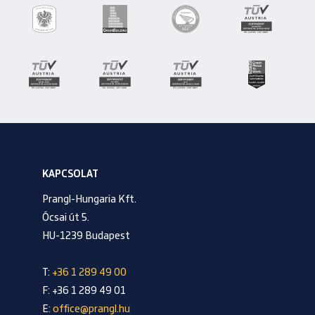
KAPCSOLAT
Prangl-Hungaria Kft.
Ócsai út 5.
HU-1239 Budapest
T:
+36 1 289 49 00
F: +36 1 289 49 01
E:
office@prangl.hu