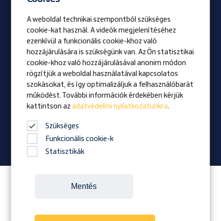
A weboldal technikai szempontból szükséges
Be Prangl
cookie-kat használ. A videók megjelenítéséhez
Nyitott pozíciók
ezenkívül a funkcionális cookie-khoz való
hozzájárulására is szükségünk van. Az Ön statisztikai
cookie-khoz való hozzájárulásával anonim módon
Vizio
rögzítjük a weboldal használatával kapcsolatos
Kitüntetés
szokásokat, és így optimalizáljuk a felhasználóbarát
Családi vállalkozás
működést. További információk érdekében kérjük
kattintson az
adatvédelmi nyilatkozatunkra
.
Hírek
Vállalati magazin
Szükséges
Funkcionális cookie-k
Statisztikák
Itt követheted a Prangl-t:
Mentés