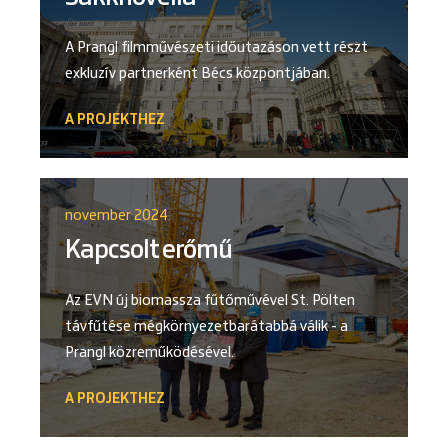
A Prangl filmművészeti időutazáson vett részt
exkluzív partnerként Bécs központjában.
A PROJEKTHEZ
november 2024
Kapcsolt erőmű
Az EVN új biomassza fűtőművével St. Pölten
távfűtése mégkörnyezetbarátabbá válik - a
Prangl közreműködésével.
A PROJEKTHEZ