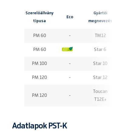
Szerelőállvány
Gyártói
Maximá
Eco
típusa
megnevezés
munkamag
PM 60
-
TM12
5,70
PM 60
-
Star 6
5,80
PM 100
-
Star 10
10,00
PM 120
-
Star 12
12,00
Toucan
PM 120
-
12,65
T12E+
Adatlapok PST-K