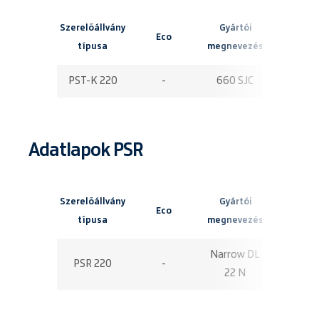
Szerelőállvány
Gyártói
Maximá
Eco
típusa
megnevezés
munkamag
PST-K 220
-
660 SJC
22,30
Adatlapok PSR
Szerelőállvány
Gyártói
Maximá
Eco
típusa
megnevezés
munkamag
Narrow DL
PSR 220
-
22,00
22 N