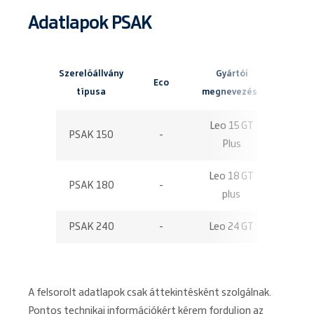
Adatlapok PSAK
Szerelőállvány
Gyártói
Maximá
Eco
típusa
megnevezés
munkamag
Leo 15 GT
PSAK 150
-
15,40
Plus
Leo 18 GT
PSAK 180
-
18,30
plus
PSAK 240
-
Leo 24 GT
24,00
A felsorolt adatlapok csak áttekintésként szolgálnak.
Pontos technikai információkért kérem forduljon az