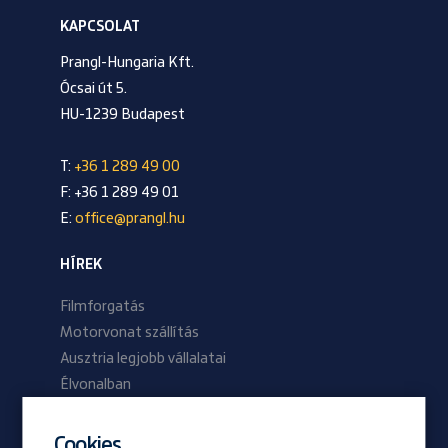
KAPCSOLAT
Prangl-Hungaria Kft.
Ócsai út 5.
HU-1239 Budapest
T:
+36 1 289 49 00
F: +36 1 289 49 01
E:
office@prangl.hu
HÍREK
Filmforgatás
Motorvonat szállítás
Ausztria legjobb vállalatai
Élvonalban
2024/01 lapszám
2023/02 lapszám
Cookies