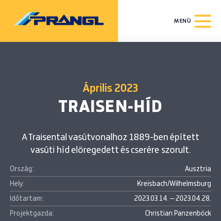
MENÜ
Április 2023
TRAISEN-HÍD
A Traisental vasútvonalhoz 1889-ben épített
vasúti híd elöregedett és cserére szorult.
Ország:
Ausztria
Hely:
Kreisbach/Wilhelmsburg
Időtartam:
2023.03.14. – 2023.04.28.
Projektgazda:
Christian Panzenböck