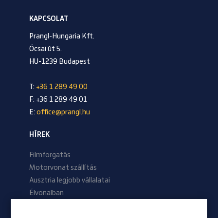
KAPCSOLAT
Prangl-Hungaria Kft.
Ócsai út 5.
HU-1239 Budapest
T:
+36 1 289 49 00
F: +36 1 289 49 01
E:
office@prangl.hu
HÍREK
Filmforgatás
Motorvonat szállítás
Ausztria legjobb vállalatai
Élvonalban
2024/01 lapszám