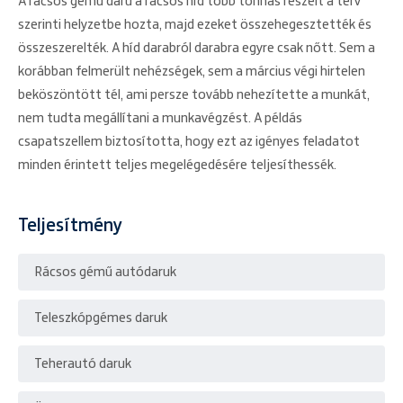
A rácsos gémű daru a rácsos híd több tonnás részeit a terv
szerinti helyzetbe hozta, majd ezeket összehegesztették és
összeszerelték. A híd darabról darabra egyre csak nőtt. Sem a
korábban felmerült nehézségek, sem a március végi hirtelen
beköszöntött tél, ami persze tovább nehezítette a munkát,
nem tudta megállítani a munkavégzést. A példás
csapatszellem biztosította, hogy ezt az igényes feladatot
minden érintett teljes megelégedésére teljesíthessék.
Teljesítmény
Rácsos gémű autódaruk
Teleszkópgémes daruk
Teherautó daruk