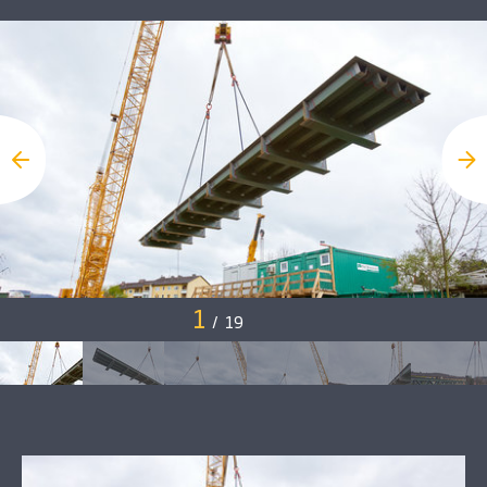
1
/
19