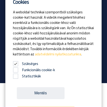
2023/02 lapszám
Cookies
A weboldal technikai szempontból szükséges
Be Prangl
cookie-kat használ. A videók megjelenítéséhez
Nyitott pozíciók
ezenkívül a funkcionális cookie-khoz való
hozzájárulására is szükségünk van. Az Ön statisztikai
cookie-khoz való hozzájárulásával anonim módon
Vizio
rögzítjük a weboldal használatával kapcsolatos
Kitüntetés
szokásokat, és így optimalizáljuk a felhasználóbarát
Családi vállalkozás
működést. További információk érdekében kérjük
kattintson az
adatvédelmi nyilatkozatunkra
.
Hírek
Vállalati magazin
Szükséges
Funkcionális cookie-k
Statisztikák
Itt követheted a Prangl-t:
Mentés