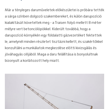
Már a tényleges daruműveletek előkészületei is próbára tették
a sárga színben dolgozó szakembereket, és külön darupozíció
kialakítását követeltek meg - a Traisen folyó mellett 8 méter
mélyre vert betoncölöpökkel. Kiderült továbbá, hogy a
darupozíció környékén egy földalatti gázvezetéket fektettek
le, amelynél minden részletet tisztázni kellett, és szakértőkkel
konzultálni a munkálatok megkezdése előtti kivizsgálás és
jóváhagyás céljából. Maga a daru felállítása is bonyolultnak
bizonyult a korlátozott hely miatt.