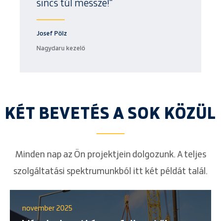
sincs túl messze!"
Josef Pölz
Nagydaru kezelő
KÉT BEVETÉS A SOK KÖZÜL
Minden nap az Ön projektjein dolgozunk. A teljes
szolgáltatási spektrumunkból itt két példát talál.
november 2025