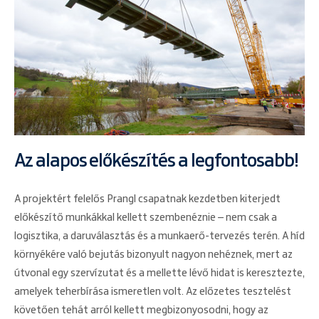
Az alapos előkészítés a legfontosabb!
A projektért felelős Prangl csapatnak kezdetben kiterjedt
előkészítő munkákkal kellett szembenéznie – nem csak a
logisztika, a daruválasztás és a munkaerő-tervezés terén. A híd
környékére való bejutás bizonyult nagyon nehéznek, mert az
útvonal egy szervízutat és a mellette lévő hidat is keresztezte,
amelyek teherbírása ismeretlen volt. Az előzetes tesztelést
követően tehát arról kellett megbizonyosodni, hogy az