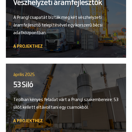
Vészhelyzeti áramfejlesztők
A Prangl csapatát bízták meg két vészhelyzeti
áramfejlesztő telepítésével egy korszerű bécsi
adatközpontban.
A PROJEKTHEZ
április 2025
53 Siló
Tirolban kényes feladat várt a Prangl szakembereire: 53
silót kellett eltávolítani egy csarnokból.
A PROJEKTHEZ