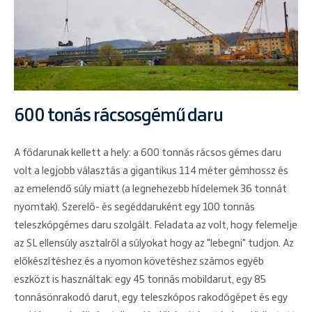
600 tonás rácsosgémű daru
A fődarunak kellett a hely: a 600 tonnás rácsos gémes daru
volt a legjobb választás a gigantikus 114 méter gémhossz és
az emelendő súly miatt (a legnehezebb hídelemek 36 tonnát
nyomtak). Szerelő- és segéddaruként egy 100 tonnás
teleszkópgémes daru szolgált. Feladata az volt, hogy felemelje
az SL ellensúly asztalről a súlyokat hogy az "lebegni" tudjon. Az
előkészítéshez és a nyomon követéshez számos egyéb
eszközt is használtak: egy 45 tonnás mobildarut, egy 85
tonnásönrakodó darut, egy teleszkópos rakodógépet és egy