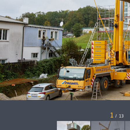
1
/
13