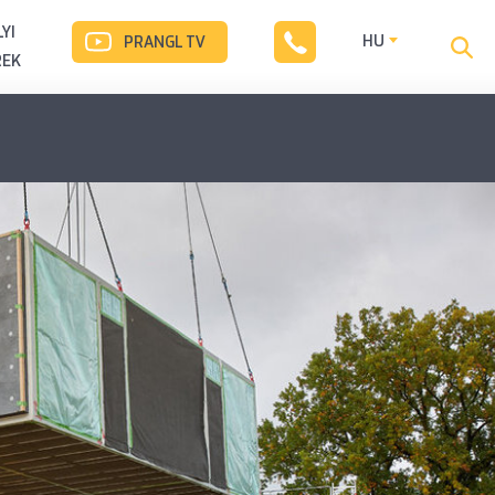
YI
HU
PRANGL TV
REK