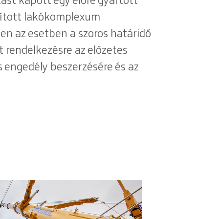
st kapott egy előre gyártott
lított lakókomplexum
ben az esetben a szoros határidő
lt rendelkezésre az előzetes
s engedély beszerzésére és az