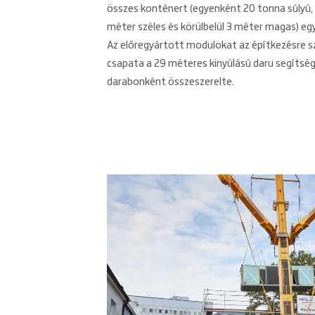
összes konténert (egyenként 20 tonna súlyú,
méter széles és körülbelül 3 méter magas) egy
Az előregyártott modulokat az építkezésre sz
csapata a 29 méteres kinyúlású daru segítség
darabonként összeszerelte.