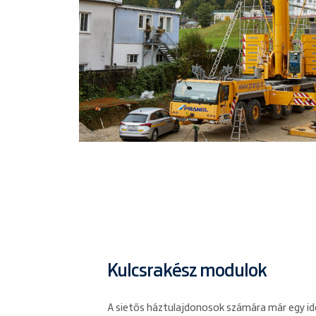
Kulcsrakész modulok
A sietős háztulajdonosok számára már egy id