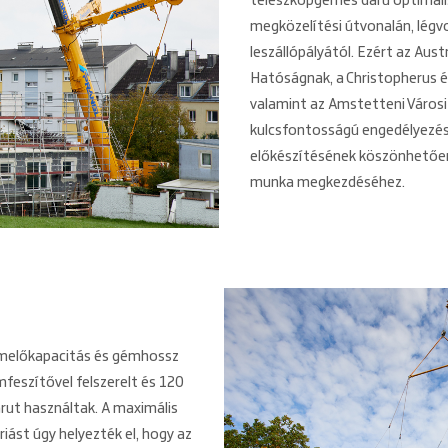
teleszkópgémes daru optimáli
megközelítési útvonalán, légv
leszállópályától. Ezért az Aus
Hatóságnak, a Christopherus 
valamint az Amstetteni Városi
kulcsfontosságú engedélyezési
előkészítésének köszönhetően
munka megkezdéséhez.
 emelőkapacitás és gémhossz
mfeszítővel felszerelt és 120
arut használtak. A maximális
iást úgy helyezték el, hogy az