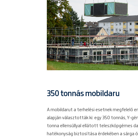
350 tonnás mobildaru
A mobildarut a terhelési esetnek megfelelő
alapján választották ki: egy 350 tonnás, Y-gé
tonna ellensúllyal ellátott teleszkópgémes d
hatékonyság biztosítása érdekében a sárga ór