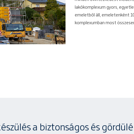
lakókomplexum gyors, egyetlen 
emeletből áll, emeletenként 1
komplexumban most összesen 1
lkészülés a biztonságos és gördül