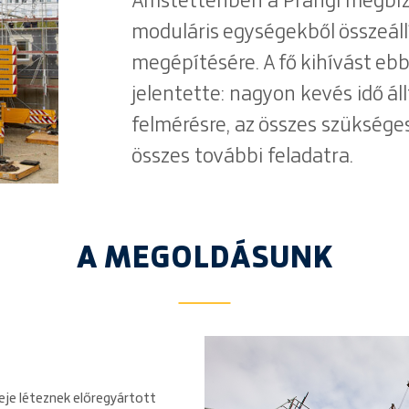
Amstettenben a Prangl megbízá
moduláris egységekből összeál
megépítésére. A fő kihívást eb
jelentette: nagyon kevés idő ál
felmérésre, az összes szüksége
összes további feladatra.
A MEGOLDÁSUNK
eje léteznek előregyártott