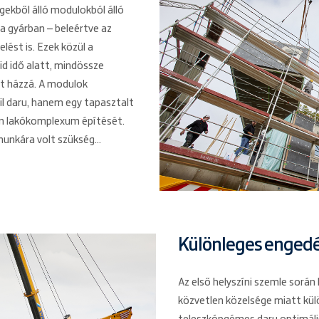
égekből álló modulokból álló
a gyárban – beleértve az
ést is. Ezek közül a
d idő alatt, mindössze
t házzá. A modulok
l daru, hanem egy tapasztalt
ern lakókomplexum építését.
munkára volt szükség…
Különleges enged
Az első helyszíni szemle során
közvetlen közelsége miatt külö