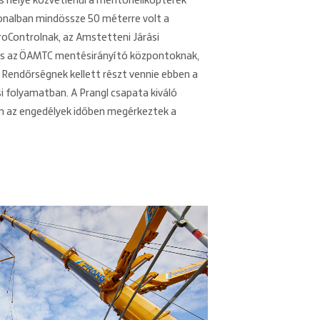
s helye közvetlenül a mentőhelikopterek
onalban mindössze 50 méterre volt a
troControlnak, az Amstetteni Járási
és az ÖAMTC mentésirányító központoknak,
 Rendőrségnek kellett részt vennie ebben a
 folyamatban. A Prangl csapata kiváló
 az engedélyek időben megérkeztek a