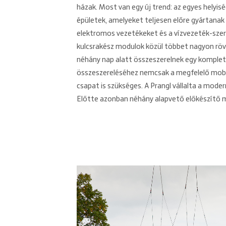
házak. Most van egy új trend: az egyes helyis
épületek, amelyeket teljesen előre gyártanak 
elektromos vezetékeket és a vízvezeték-szerel
kulcsrakész modulok közül többet nagyon rövi
néhány nap alatt összeszerelnek egy komplet
összeszereléséhez nemcsak a megfelelő mobi
csapat is szükséges. A Prangl vállalta a mod
Előtte azonban néhány alapvető előkészítő 