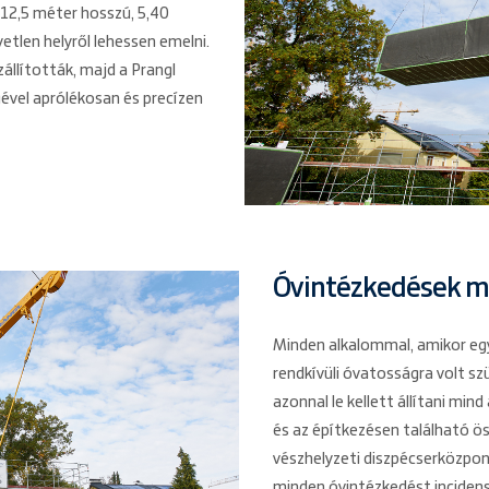
 12,5 méter hosszú, 5,40
etlen helyről lehessen emelni.
állították, majd a Prangl
ével aprólékosan és precízen
Óvintézkedések m
Minden alkalommal, amikor eg
rendkívüli óvatosságra volt s
azonnal le kellett állítani mind
és az építkezésen található öss
vészhelyzeti diszpécserközp
minden óvintézkedést incidens