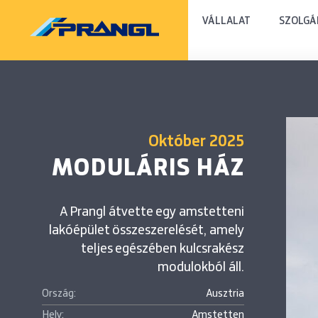
VÁLLALAT
SZOLGÁ
Október 2025
MODULÁRIS HÁZ
A Prangl átvette egy amstetteni
lakóépület összeszerelését, amely
teljes egészében kulcsrakész
modulokból áll.
Ország:
Ausztria
Hely:
Amstetten