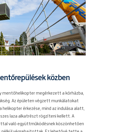
entőrepülések közben
y mentőhelikopter megérkezett a kórházba,
zükség. Az épületen végzett munkálatokat
 a helikopter érkezése, mind az indulása alatt,
zes laza alkatrészt rögzíteni kellett. A
onttal való együttműködésnek köszönhetően
 nélkül végrehajtottak. Ez lehetővé tette a