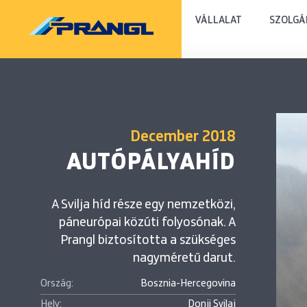
VÁLLALAT
SZOLGÁ
December 2018
AUTÓPÁLYAHÍD
A Svilja híd része egy nemzetközi,
páneurópai közúti folyosónak. A
Prangl biztosította a szükséges
nagyméretű darut.
Ország:
Bosznia-Hercegovina
Hely:
Donji Svilaj