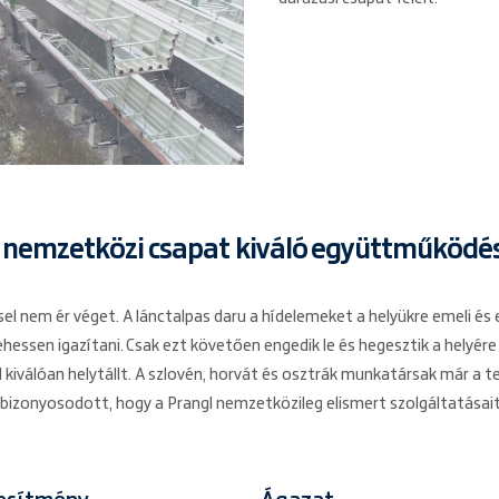
 nemzetközi csapat kiváló együttműködé
el nem ér véget. A lánctalpas daru a hídelemeket a helyükre emeli és 
ehessen igazítani. Csak ezt követően engedik le és hegesztik a helyér
válóan helytállt. A szlovén, horvát és osztrák munkatársak már a t
zonyosodott, hogy a Prangl nemzetközileg elismert szolgáltatásait 