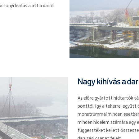
csonyi leállás alatt a darut
Nagy kihívás a da
Az előre gyártott hídtartók tá
ponttól, így a teherrel együt
monstrummal minden esetben m
minden hídelem számára egy eg
függesztéket kellett összeszer
daruzási csapat felelt.