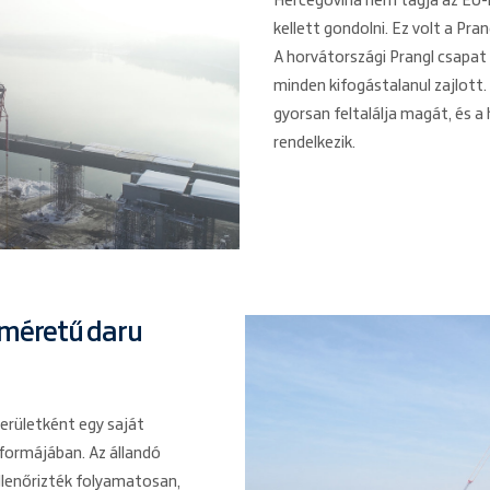
Hercegovina nem tagja az EU-
kellett gondolni. Ez volt a Pr
A horvátországi Prangl csapa
minden kifogástalanul zajlott.
gyorsan feltalálja magát, és 
rendelkezik.
yméretű daru
területként egy saját
 formájában. Az állandó
llenőrizték folyamatosan,