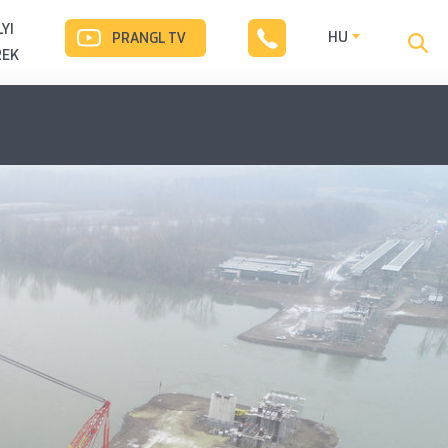
YI
HU
PRANGL TV
REK