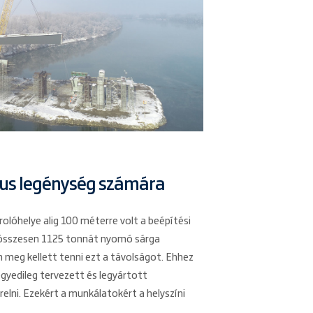
rus legénység számára
rolóhelye alig 100 méterre volt a beépítési
t összesen 1125 tonnát nyomó sárga
eg kellett tenni ezt a távolságot. Ehhez
yedileg tervezett és legyártott
elni. Ezekért a munkálatokért a helyszíni