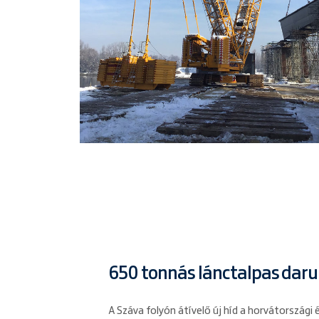
650 tonnás lánctalpas dar
A Száva folyón átívelő új híd a horvátországi