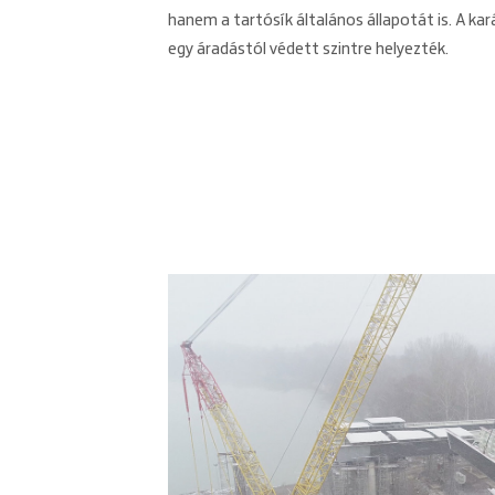
hanem a tartósík általános állapotát is. A kará
egy áradástól védett szintre helyezték.