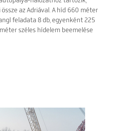
 autópálya-hálózathoz tartozik,
 össze az Adriával. A híd 660 méter
rangl feladata 8 db, egyenként 225
5 méter széles hídelem beemelése