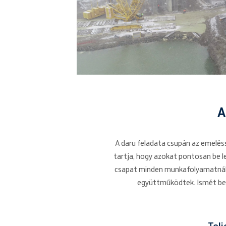
A
A daru feladata csupán az emeléss
tartja, hogy azokat pontosan be l
csapat minden munkafolyamatnál ki
együttműködtek. Ismét bebi