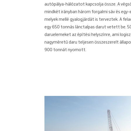
autópálya-hálózatot kapcsolja össze. A végső
mindkét irányban három forgalmi sáv és egy-eg
melyek mellé gyalogjárdát is terveztek. A fela
egy 650 tonnás lánctalpas darut vetett be. 50
daruelemeket az építési helyszínre, ami logi
nagyméretű daru teljesen összeszerelt állapo
900 tonnát nyomott.