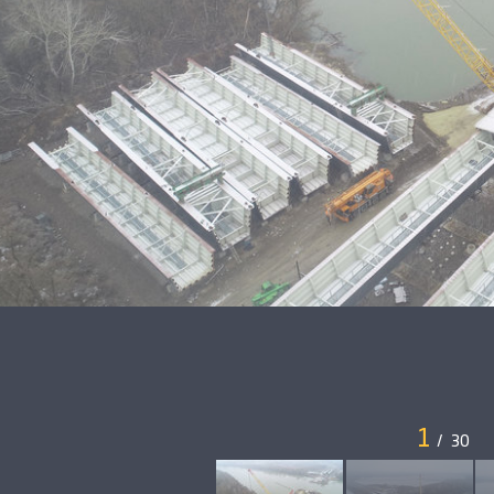
1
/
30