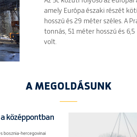
Az 5c közúti folyosó az európai
amely Európa északi részét köti
hosszú és 29 méter széles. A P
tonnás, 51 méter hosszú és 6,
volt.
A MEGOLDÁSUNK
u a középpontban
 és bosznia-hercegovinai