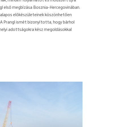
nak, minden folyamatot és módszert újra
angl első megbízása Bosznia-Hercegovinában.
t alapos előkészületeinek köszönhetően
 A Prangl ismét bizonyította, hogy bárhol
a helyi adottságokra kész megoldásokkal