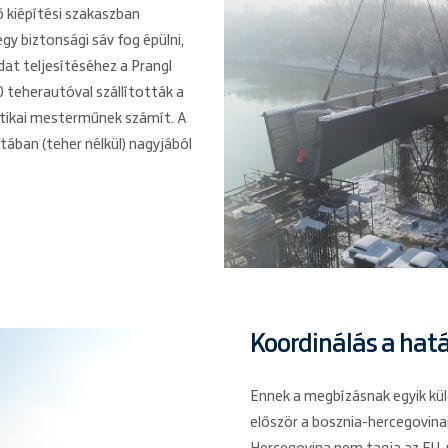
 kiépítési szakaszban
y biztonsági sáv fog épülni,
dat teljesítéséhez a Prangl
 teherautóval szállították a
sztikai mesterműnek számít. A
tában (teher nélkül) nagyjából
Koordinálás a hatá
Ennek a megbízásnak egyik kül
először a bosznia-hercegovinai 