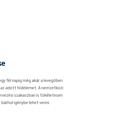
se
egy fél napig még akár a levegőben
e az adott hídelemet. A nemzetközi
ervezési szakaszban is tökéletesen
bárhol igénybe lehet venni.