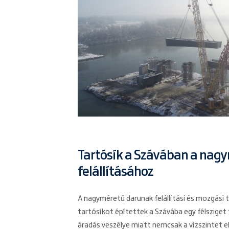
Tartósík a Szávában a nag
felállításához
A nagyméretű darunak felállítási és mozgási 
tartósíkot építettek a Szávába egy félsziget
áradás veszélye miatt nemcsak a vízszintet e