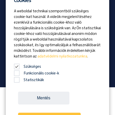
Cookies
A weboldal technikai szempontból szükséges
Be Prangl
cookie-kat használ. A videók megjelenítéséhez
Nyitott pozíciók
ezenkívül a funkcionális cookie-khoz való
hozzájárulására is szükségünk van. Az Ön statisztikai
cookie-khoz való hozzájárulásával anonim módon
Vizio
rögzítjük a weboldal használatával kapcsolatos
Kitüntetés
szokásokat, és így optimalizáljuk a felhasználóbarát
Családi vállalkozás
működést. További információk érdekében kérjük
kattintson az
adatvédelmi nyilatkozatunkra
.
Hírek
Vállalati magazin
Szükséges
Funkcionális cookie-k
Statisztikák
Itt követheted a Prangl-t:
Mentés