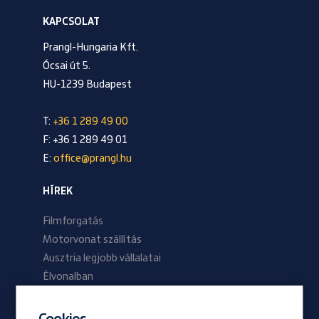
KAPCSOLAT
Prangl-Hungaria Kft.
Ócsai út 5.
HU-1239 Budapest
T:
+36 1 289 49 00
F: +36 1 289 49 01
E:
office@prangl.hu
HÍREK
Filmforgatás
Motorvonat szállítás
Ausztria legjobb vállalatai
Élvonalban
2024/01 lapszám
2023/02 lapszám