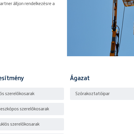
rtner álljon rendelkezésre a
jesítmény
Ágazat
lós szerelőkosarak
Szórakoztatóipar
leszkópos szerelőkosarak
uklós szerelőkosarak