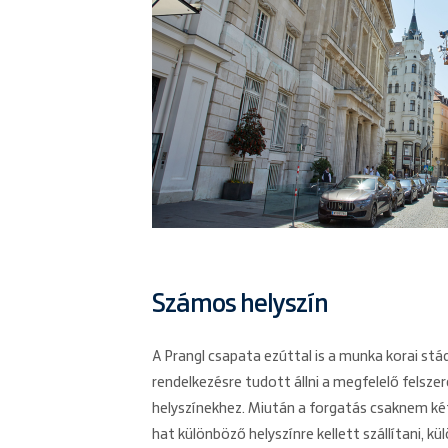
Számos helyszín
A Prangl csapata ezúttal is a munka korai stá
rendelkezésre tudott állni a megfelelő felsze
helyszínekhez. Miután a forgatás csaknem két
hat különböző helyszínre kellett szállítani, k