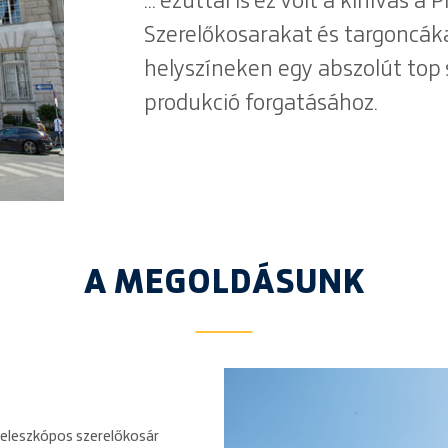
... ezúttal is ez volt a kihívás 
Szerelőkosarakat és targoncáka
helyszíneken egy abszolút top
produkció forgatásához.
A MEGOLDÁSUNK
leszkópos szerelőkosár