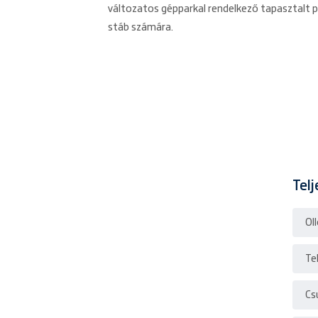
változatos gépparkal rendelkező tapasztalt pa
stáb számára.
Tel
Ol
Te
Cs