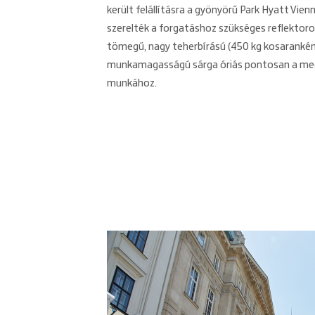
került felállításra a gyönyörű Park Hyatt Vien
szerelték a forgatáshoz szükséges reflektor
tömegű, nagy teherbírású (450 kg kosarankén
munkamagasságú sárga óriás pontosan a megf
munkához.