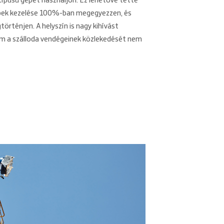
ípusú gépet használjon. Ez lehetővé tette
épek kezelése 100%-ban megegyezzen, és
rténjen. A helyszín is nagy kihívást
em a szálloda vendégeinek közlekedését nem