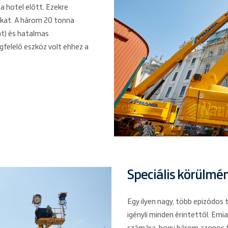
na hotel előtt. Ezekre
okat. A három 20 tonna
t) és hatalmas
elelő eszköz volt ehhez a
Speciális körülmé
Egy ilyen nagy, több epizódos 
igényli minden érintettől. Em