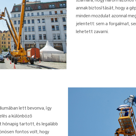
számára, hogy három azonos t
annak biztosítását, hogy a g
minden mozdulat azonnal megtö
jelentett: sem a forgalmat, s
lehetett zavarni.
diumában lett bevonva, így
relés a különböző
 hónapig tartott, és legalább
ülönösen fontos volt, hogy