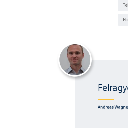
Te
Hi
Felragy
Andreas Wagne