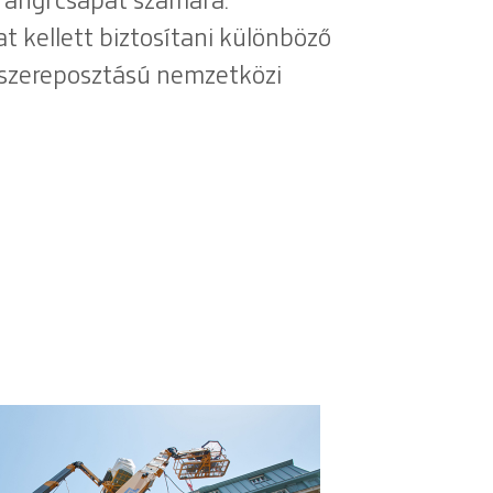
a Prangl csapat számára.
t kellett biztosítani különböző
 szereposztású nemzetközi