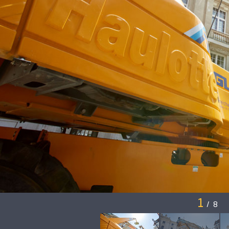
1
/
8