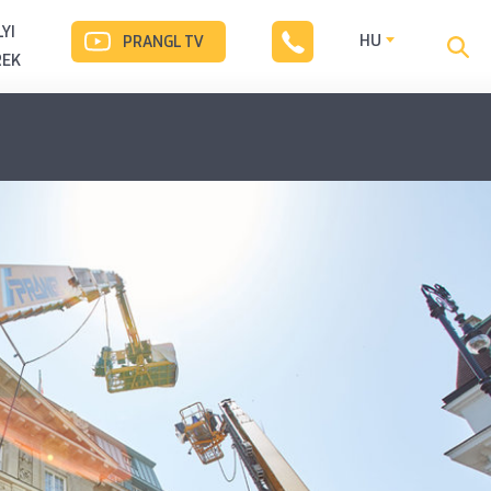
YI
HU
PRANGL TV
REK