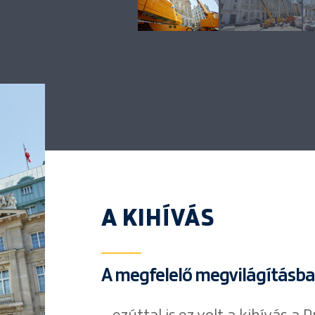
A KIHÍVÁS
A megfelelő megvilágításba 