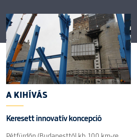
A KIHÍVÁS
Keresett innovatív koncepció
Pétfürdőn (Budapesttől kb. 100 km-re