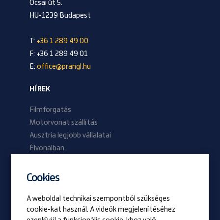
Ócsai út 5.
HU-1239 Budapest
T:
+36 1 289 49 00
F: +36 1 289 49 01
E:
office@prangl.hu
HÍREK
Filmforgatás
Motorvonat szállítás
Ausztria legjobb vállalatai
Élvonalban
2024/01 lapszám
2023/02 lapszám
Cookies
A weboldal technikai szempontból szükséges
Be Prangl
cookie-kat használ. A videók megjelenítéséhez
Nyitott pozíciók