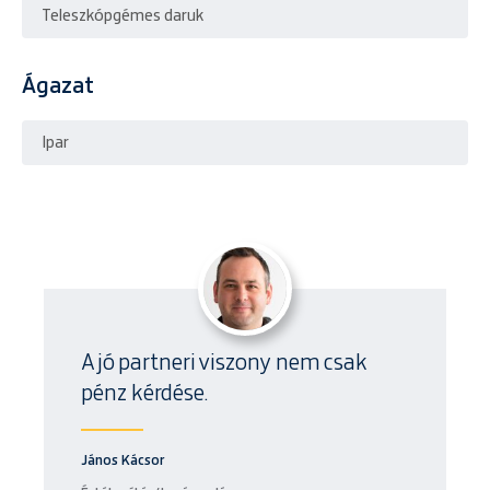
Teleszkópgémes daruk
Ágazat
Ipar
A jó partneri viszony nem csak
pénz kérdése.
János Kácsor