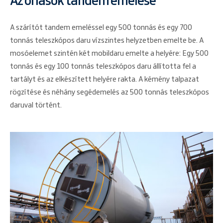
Az óriások tandem emelése
A szárítót tandem emeléssel egy 500 tonnás és egy 700
tonnás teleszkópos daru vízszintes helyzetben emelte be. A
mosóelemet szintén két mobildaru emelte a helyére: Egy 500
tonnás és egy 100 tonnás teleszkópos daru állította fel a
tartályt és az elkészített helyére rakta. A kémény talpazat
rögzítése és néhány segédemelés az 500 tonnás teleszkópos
daruval történt.