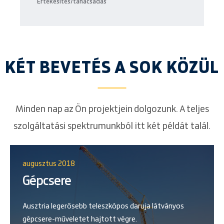
Értékesítés/tanácsadás
KÉT BEVETÉS A SOK KÖZÜL
Minden nap az Ön projektjein dolgozunk. A teljes
szolgáltatási spektrumunkból itt két példát talál.
augusztus 2018
Gépcsere
Ausztria legerősebb teleszkópos daruja látványos
gépcsere-műveletet hajtott végre.