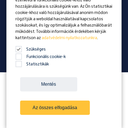
ezenkívül a funkcionális cookie-khoz való
hozzájárulására is szükségünk van. Az Ön statisztikai
cookie-khoz való hozzájárulásával anonim módon
Vizio
rögzítjük a weboldal használatával kapcsolatos
Kitüntetés
szokásokat, és így optimalizáljuk a felhasználóbarát
Családi vállalkozás
működést. További információk érdekében kérjük
kattintson az
adatvédelmi nyilatkozatunkra
.
Hírek
Vállalati magazin
Szükséges
Funkcionális cookie-k
Statisztikák
Itt követheted a Prangl-t:
Mentés
Az összes elfogadása
Cookies
Kapcsolat
Impresszum
ÁÜF
Adatvédelem
Downloads
Bejelentő rendszer
Copyright Prangl 2026