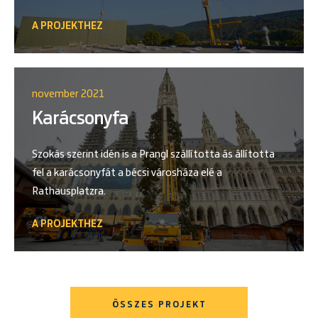
A PROJEKTHEZ
november 2021
Karácsonyfa
Szokás szerint idén is a Prangl szállította ás állította
fel a karácsonyfát a bécsi városháza elé a
Rathausplatzra.
A PROJEKTHEZ
ÖSSZES PROJEKT