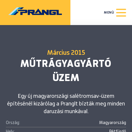
MENÜ
Március 2015
MŰTRÁGYAGYÁRTÓ
ÜZEM
Egy új magyarországi salétromsav-üzem
építésénél kizárólag a Pranglt bízták meg minden
daruzási munkával.
Ország:
Magyarország
Hely:
Pétfürdő