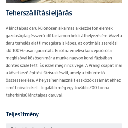
Teherszállítási eljárás
A lánctalpas daru különösen alkalmas a készbeton elemek
gazdaságilag ésszerű időtartamon belüli áthelyezésére. Mivel a
daru terhelés alatti mozgásra is képes, az optimális szerelési
idő 100%-osan garantált. Erről az emelési koncepcióról a
megbízóval közösen már a munka nagyon korai fázisában
döntés született. És ezzel még nincs vége. A Prangl csapat már
a következő építési fázisra készül, amely a tribüntető
összeszerelése. A helyszínen használt eszközök számát ehhez
ismét növelni kell – legalább még egy további 200 tonna
teherbírású lánctalpas daruval.
Teljesítmény