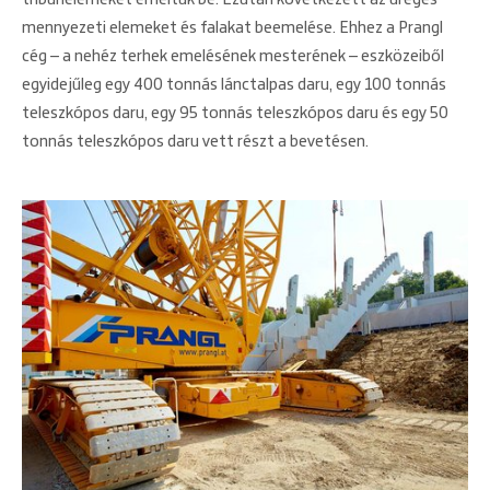
mennyezeti elemeket és falakat beemelése. Ehhez a Prangl
cég – a nehéz terhek emelésének mesterének – eszközeiből
egyidejűleg egy 400 tonnás lánctalpas daru, egy 100 tonnás
teleszkópos daru, egy 95 tonnás teleszkópos daru és egy 50
tonnás teleszkópos daru vett részt a bevetésen.