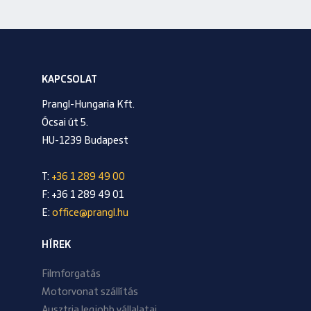
KAPCSOLAT
Prangl-Hungaria Kft.
Ócsai út 5.
HU-1239 Budapest
T:
+36 1 289 49 00
F: +36 1 289 49 01
E:
office@prangl.hu
HÍREK
Filmforgatás
Motorvonat szállítás
Ausztria legjobb vállalatai