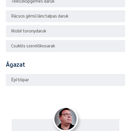
Teleszkópgémes daruk
Rácsos gémű lánctalpas daruk
Mobil toronydaruk
Csuklós szerelőkosarak
Ágazat
Építőipar