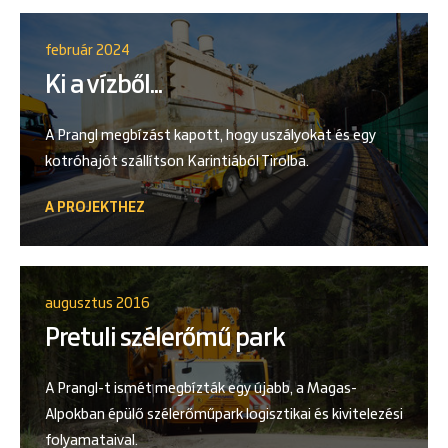
február 2024
Ki a vízből...
A Prangl megbízást kapott, hogy uszályokat és egy
kotróhajót szállítson Karintiából Tirolba.
A PROJEKTHEZ
augusztus 2016
Pretuli szélerőmű park
A Prangl-t ismét megbízták egy újabb, a Magas-
Alpokban épülő szélerőműpark logisztikai és kivitelezési
folyamataival.