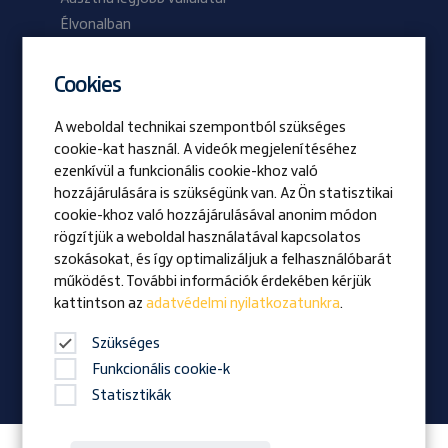
Élvonalban
2024/01 lapszám
2023/02 lapszám
Cookies
A weboldal technikai szempontból szükséges
Be Prangl
cookie-kat használ. A videók megjelenítéséhez
Nyitott pozíciók
ezenkívül a funkcionális cookie-khoz való
hozzájárulására is szükségünk van. Az Ön statisztikai
cookie-khoz való hozzájárulásával anonim módon
Vizio
rögzítjük a weboldal használatával kapcsolatos
Kitüntetés
szokásokat, és így optimalizáljuk a felhasználóbarát
Családi vállalkozás
működést. További információk érdekében kérjük
kattintson az
adatvédelmi nyilatkozatunkra
.
Hírek
Vállalati magazin
Szükséges
Funkcionális cookie-k
Statisztikák